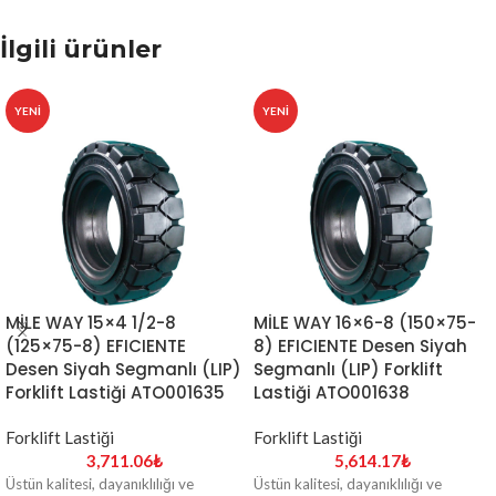
İlgili ürünler
YENI
YENI
MİLE WAY 15×4 1/2-8
MİLE WAY 16×6-8 (150×75-
(125×75-8) EFICIENTE
8) EFICIENTE Desen Siyah
Desen Siyah Segmanlı (LIP)
Segmanlı (LIP) Forklift
Forklift Lastiği ATO001635
Lastiği ATO001638
Forklift Lastiği
Forklift Lastiği
3,711.06
₺
5,614.17
₺
Üstün kalitesi, dayanıklılığı ve
Üstün kalitesi, dayanıklılığı ve