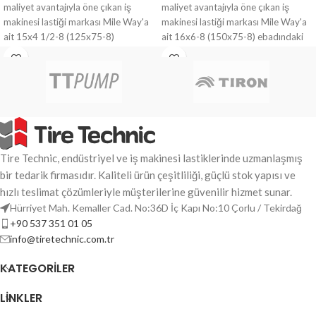
maliyet avantajıyla öne çıkan iş
maliyet avantajıyla öne çıkan iş
makinesi lastiği markası Mile Way'a
makinesi lastiği markası Mile Way'a
ait 15x4 1/2-8 (125x75-8)
ait 16x6-8 (150x75-8) ebadındaki
ebadındaki Siyah renk EFICIENTE
Siyah renk EFICIENTE desen
desen Dolgulu Forklift Lastiği ile ağır
Dolgulu Forklift Lastiği ile ağır
yüklere ve zorlu zeminlere her zaman
yüklere ve zorlu zeminlere her zaman
hazır olun.
hazır olun.
Tire Technic, endüstriyel ve iş makinesi lastiklerinde uzmanlaşmış
bir tedarik firmasıdır. Kaliteli ürün çeşitliliği, güçlü stok yapısı ve
hızlı teslimat çözümleriyle müşterilerine güvenilir hizmet sunar.
Hürriyet Mah. Kemaller Cad. No:36D İç Kapı No:10 Çorlu / Tekirdağ
+90 537 351 01 05
info@tiretechnic.com.tr
KATEGORILER
LINKLER