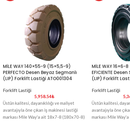
MİLE WAY 16×6-8
MİLE WAY 140×55-9 (15×5,5-9)
EFICIENTE Desen
PERFECTO Desen Beyaz Segmanlı
(LIP) Forklift La
(LIP) Forklift Lastiği ATO001304
Forklift Lastiği
Forklift Lastiği
5,3
5,958.54
₺
Üstün kalitesi, dayan
Üstün kalitesi, dayanıklılığı ve maliyet
avantajıyla öne çıkan
avantajıyla öne çıkan iş makinesi lastiği
markası Mile Way'a
markası Mile Way'a ait 18x7-8 (180x70-8)
ebadındaki Siyah r
ebadındaki Beyaz renk PERFECTO desen