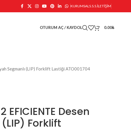
KURUMSAL
S.S.S.
İLETIŞIM
OTURUM AÇ / KAYDOL
0.00
₺
h Segmanlı (LIP) Forklift Lastiği ATO001704
2 EFICIENTE Desen
LIP) Forklift