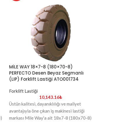
MİLE WAY 3.00
MİLE WAY 18×7-8 (180×70-8)
EFICIENTE Des
PERFECTO Desen Beyaz Segmanlı
(LIP) Forklift 
(LIP) Forklift Lastiği ATO001734
Forklift Lastiği
Forklift Lastiği
3
10,143.16
₺
Üstün kalitesi, da
Üstün kalitesi, dayanıklılığı ve maliyet
avantajıyla öne ç
avantajıyla öne çıkan iş makinesi lastiği
)
markası Mile Way
markası Mile Way'a ait 18x7-8 (180x70-8)
15) ebadındaki 
ebadındaki Beyaz renk PERFECTO desen