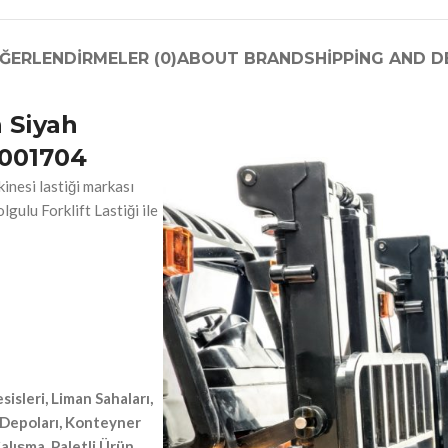
Backhoe Loader & Kepçe Lastiği
Compactor & Silindir & Römork Lastiği
ĞERLENDIRMELER (0)
ABOUT BRAND
SHIPPING AND D
 Siyah
O001704
kinesi lastiği markası
gulu Forklift Lastiği ile
isleri, Liman Sahaları,
 Depoları, Konteyner
alışma, Paletli Ürün