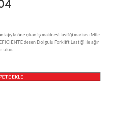
704
antajıyla öne çıkan iş makinesi lastiği markası Mile
EFICIENTE desen Dolgulu Forklift Lastiği ile ağır
r olun.
PETE EKLE