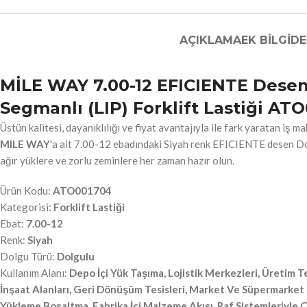
AÇIKLAMA
EK BILGI
DE
MİLE WAY 7.00-12 EFICIENTE Desen
Segmanlı (LIP) Forklift Lastiği AT
Üstün kalitesi, dayanıklılığı ve fiyat avantajıyla ile fark yaratan iş ma
MILE WAY
'a ait 7.00-12 ebadındaki Siyah renk EFICIENTE desen Dol
ağır yüklere ve zorlu zeminlere her zaman hazır olun.
Ürün Kodu:
ATO001704
Kategorisi:
Forklift Lastiği
Ebat:
7.00-12
Renk:
Siyah
Dolgu Türü:
Dolgulu
Kullanım Alanı:
Depo İçi Yük Taşıma, Lojistik Merkezleri, Üretim Tes
İnşaat Alanları, Geri Dönüşüm Tesisleri, Market Ve Süpermarket
Yükleme Boşaltma, Fabrika İçi Malzeme Akışı, Raf Sistemleriyle Ç