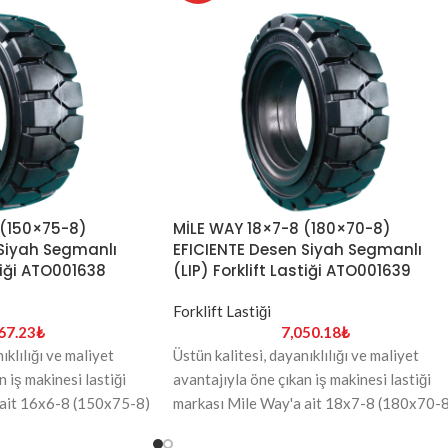
 (150×75-8)
MİLE WAY 18×7-8 (180×70-8)
 Siyah Segmanlı
EFICIENTE Desen Siyah Segmanlı
stiği ATO001638
(LIP) Forklift Lastiği ATO001639
Forklift Lastiği
67.23
₺
7,050.18
₺
ıklılığı ve maliyet
Üstün kalitesi, dayanıklılığı ve maliyet
 iş makinesi lastiği
avantajıyla öne çıkan iş makinesi lastiği
 ait 16x6-8 (150x75-8)
markası Mile Way'a ait 18x7-8 (180x70-8
enk EFICIENTE desen
ebadındaki Siyah renk EFICIENTE desen