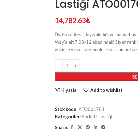
Lastiği ATO001
14,782.63
₺
Üstün kalitesi, dayanıklılığı ve maliyet av
Way’a ait 7.00-12 ebadındaki Siyah renk 
yüklere ve zorlu zeminlere her zaman hazı
ÜRÜN KATEGORILERI
SE
Forklift Lastiği
Kıyasla
Add to wishlist
Havalı Set Forklift Lastiği
YENI
Liman Lastiği
Stok kodu:
ATO001704
Loader Lastiği
Kategoriler:
Forklift Lastiği
Ekskavatör & Greyder Lastiği
Share:
Bobcat & Mini Loader Lastiği