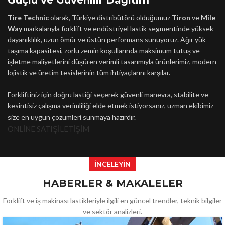
Güçlü ve Güvenilir Dağıtım
Tire Technic
olarak, Türkiye distribütörü olduğumuz
Tiron
ve
Mile
Way
markalarıyla forklift ve endüstriyel lastik segmentinde yüksek
dayanıklılık, uzun ömür ve üstün performans sunuyoruz. Ağır yük
taşıma kapasitesi, zorlu zemin koşullarında maksimum tutuş ve
işletme maliyetlerini düşüren verimli tasarımıyla ürünlerimiz, modern
lojistik ve üretim tesislerinin tüm ihtiyaçlarını karşılar.
Forkliftiniz için doğru lastiği seçerek güvenli manevra, stabilite ve
kesintisiz çalışma verimliliği elde etmek istiyorsanız, uzman ekibimiz
size en uygun çözümleri sunmaya hazırdır.
ONLİNE SATIŞ
İLETİŞİM
İNCELEYİN
HABERLER & MAKALELER
Forklift ve iş makinası lastikleriyle ilgili en güncel trendler, teknik bilgiler
ve sektör analizleri.