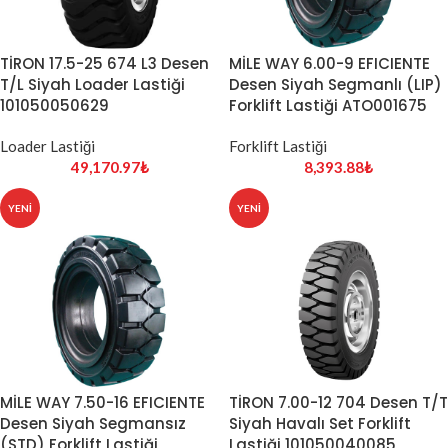
TİRON 17.5-25 674 L3 Desen
MİLE WAY 6.00-9 EFICIENTE
T/L Siyah Loader Lastiği
Desen Siyah Segmanlı (LIP)
101050050629
Forklift Lastiği ATO001675
Loader Lastiği
Forklift Lastiği
49,170.97
₺
8,393.88
₺
YENI
YENI
MİLE WAY 7.50-16 EFICIENTE
TİRON 7.00-12 704 Desen T/T
Desen Siyah Segmansız
Siyah Havalı Set Forklift
(STD) Forklift Lastiği
Lastiği 101050040085