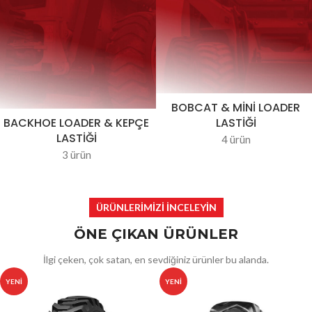
BOBCAT & MINI LOADER
BACKHOE LOADER & KEPÇE
LASTIĞI
LASTIĞI
4 ürün
3 ürün
ÜRÜNLERİMİZİ İNCELEYİN
ÖNE ÇIKAN ÜRÜNLER
İlgi çeken, çok satan, en sevdiğiniz ürünler bu alanda.
YENI
YENI