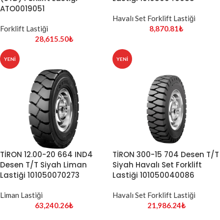
ATO0019051
Havalı Set Forklift Lastiği
Forklift Lastiği
8,870.81
₺
28,615.50
₺
YENI
YENI
TİRON 12.00-20 664 IND4
TİRON 300-15 704 Desen T/T
Desen T/T Siyah Liman
Siyah Havalı Set Forklift
Lastiği 101050070273
Lastiği 101050040086
Liman Lastiği
Havalı Set Forklift Lastiği
63,240.26
₺
21,986.24
₺