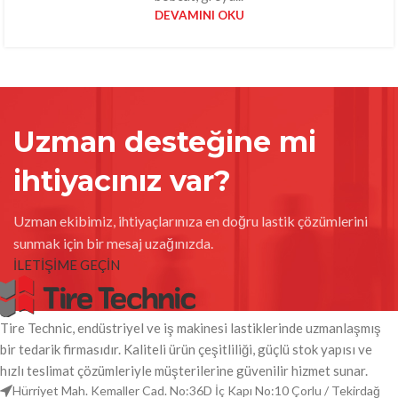
DEVAMINI OKU
Uzman desteğine mi
ihtiyacınız var?
Uzman ekibimiz, ihtiyaçlarınıza en doğru lastik çözümlerini
sunmak için bir mesaj uzağınızda.
İLETİŞİME GEÇİN
Tire Technic, endüstriyel ve iş makinesi lastiklerinde uzmanlaşmış
bir tedarik firmasıdır. Kaliteli ürün çeşitliliği, güçlü stok yapısı ve
hızlı teslimat çözümleriyle müşterilerine güvenilir hizmet sunar.
Hürriyet Mah. Kemaller Cad. No:36D İç Kapı No:10 Çorlu / Tekirdağ