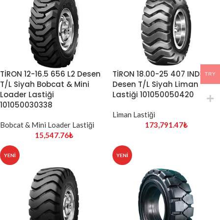
TİRON 12-16.5 656 L2 Desen
TİRON 18.00-25 407 IND3
TRY
T/L Siyah Bobcat & Mini
Desen T/L Siyah Liman
Loader Lastiği
Lastiği 101050050420
101050030338
Liman Lastiği
Bobcat & Mini Loader Lastiği
173,791.47
₺
15,547.76
₺
YENI
YENI