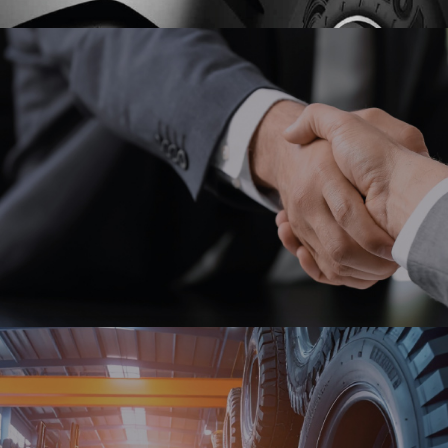
EN İYİLER BİZDE
MARKA GÜCÜ
REKABETÇİ
FİYATLAR
EN İYİ FİYAT