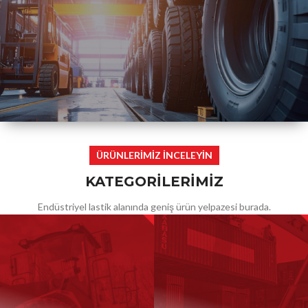
ÜCRETSİZ & GÜVENLİ
ÜRÜNLERİMİZ İNCELEYİN
HIZLI KARGO
KATEGORİLERİMİZ
Endüstriyel lastik alanında geniş ürün yelpazesi burada.