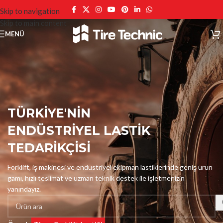
Skip to navigation
Skip to main content
MENÜ
TÜRKİYE'NİN
ENDÜSTRİYEL LASTİK
TEDARİKÇİSİ
Forklift, iş makinesi ve endüstriyel ekipman lastiklerinde geniş ürün
gamı, hızlı teslimat ve uzman teknik destek ile işletmenizin
yanındayız.