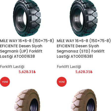
MİLE WAY 16×6-8 (150×75-8)
MİLE WAY 16×6-8 (150×75-8)
EFICIENTE Desen Siyah
EFICIENTE Desen Siyah
Segmanlı (LIP) Forklift
Segmansız (STD) Forklift
Lastiği ATO001638
Lastiği ATO0016381
Forklift Lastiği
Forklift Lastiği
5,628.31
₺
5,628.31
₺
YENI
YENI