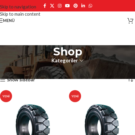
Skip to navigation
Skip to main content
MENÜ
Shop
Kategoriler
Ana Sayfa
Shop
120 sonuçtan 1-12 arası gösteriliyor
Show sidebar
YENI
YENI