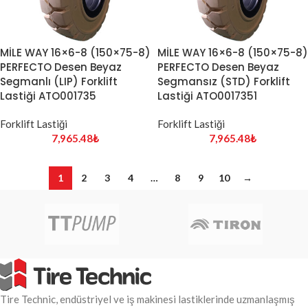
MİLE WAY 16×6-8 (150×75-8)
MİLE WAY 16×6-8 (150×75-8)
PERFECTO Desen Beyaz
PERFECTO Desen Beyaz
Segmanlı (LIP) Forklift
Segmansız (STD) Forklift
Lastiği ATO001735
Lastiği ATO0017351
Forklift Lastiği
Forklift Lastiği
7,965.48
₺
7,965.48
₺
1
2
3
4
…
8
9
10
→
Tire Technic, endüstriyel ve iş makinesi lastiklerinde uzmanlaşmış