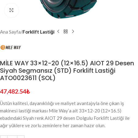
Click to enlarge
Ana Sayfa
Forklift Lastiği
MİLE WAY 33×12-20 (12×16.5) AIOT 29 Desen
Siyah Segmansız (STD) Forklift Lastiği
ATO0023611 (SOL)
47,482.54
₺
Üstün kalitesi, dayanıklılığı ve maliyet avantajıyla öne çıkan iş
makinesi lastiği markası Mile Way’a ait 33×12-20 (12×16.5)
ebadındaki Siyah renk AIOT 29 desen Dolgulu Forklift Lastiği ile
ağır yüklere ve zorlu zeminlere her zaman hazır olun.