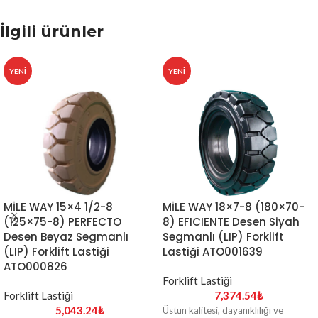
İlgili ürünler
YENI
YENI
MİLE WAY 18×7-8 (180×70-
MİLE WAY 15×4 1/2-8
8) EFICIENTE Desen Siyah
(125×75-8) PERFECTO
Segmanlı (LIP) Forklift
Desen Beyaz Segmanlı
Lastiği ATO001639
(LIP) Forklift Lastiği
ATO000826
Forklift Lastiği
7,374.54
₺
Forklift Lastiği
5,043.24
₺
Üstün kalitesi, dayanıklılığı ve