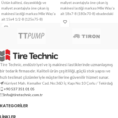
maliyet avantajıyla öne çıkan iş
Üstün kalitesi, dayanıklılığı ve
makinesi lastiği markası Mile Way'a
maliyet avantajıyla öne çıkan iş
ait 18x7-8 (180x70-8) ebadındaki
makinesi lastiği markası Mile Way'a
Siyah renk EFICIENTE desen
ait 15x4 1/2-8 (125x75-8)
Dolgulu Forklift Lastiği ile ağır
ebadındaki Beyaz renk PERFECTO
yüklere ve zorlu zeminlere her zaman
desen Dolgulu Forklift Lastiği ile ağır
hazır olun.
yüklere ve zorlu zeminlere her zaman
hazır olun.
Tire Technic, endüstriyel ve iş makinesi lastiklerinde uzmanlaşmış
bir tedarik firmasıdır. Kaliteli ürün çeşitliliği, güçlü stok yapısı ve
hızlı teslimat çözümleriyle müşterilerine güvenilir hizmet sunar.
Hürriyet Mah. Kemaller Cad. No:36D İç Kapı No:10 Çorlu / Tekirdağ
+90 537 351 01 05
info@tiretechnic.com.tr
KATEGORILER
LINKLER