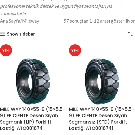
profesyonel teknik destek ve uygun fiyat avantajlarıyla
sunmaktadır.
Ana Sayfa
Mileway
57 sonuçtan 1-12 arası gösteriliyor
Show sidebar
YENI
YENI
MİLE WAY 140×55-9 (15×5,5-
MİLE WAY 140×55-9 (15×5,5-
9) EFICIENTE Desen Siyah
9) EFICIENTE Desen Siyah
Segmanlı (LIP) Forklift
Segmansız (STD) Forklift
Lastiği ATO001674
Lastiği ATO0016741