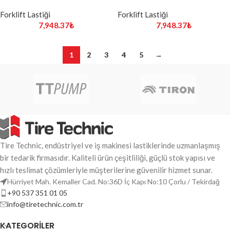
Forklift Lastiği
Forklift Lastiği
7,948.37
₺
7,948.37
₺
1
2
3
4
5
→
Tire Technic, endüstriyel ve iş makinesi lastiklerinde uzmanlaşmış
bir tedarik firmasıdır. Kaliteli ürün çeşitliliği, güçlü stok yapısı ve
hızlı teslimat çözümleriyle müşterilerine güvenilir hizmet sunar.
Hürriyet Mah. Kemaller Cad. No:36D İç Kapı No:10 Çorlu / Tekirdağ
+90 537 351 01 05
info@tiretechnic.com.tr
KATEGORILER