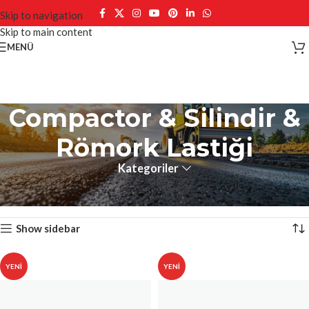
Skip to navigation
Skip to main content
MENÜ
Compactor & Silindir &
Römork Lastiği
Kategoriler
Ana Sayfa
Compactor & Silindir & Römork Lastiği
3 sonucun tümü gösteriliyor
Show sidebar
YENI
YENI