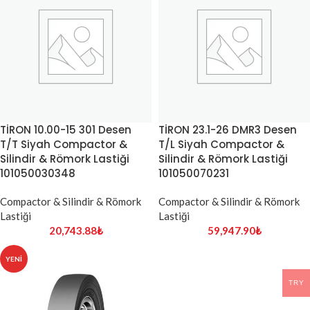
TİRON 10.00-15 301 Desen
TİRON 23.1-26 DMR3 Desen
T/T Siyah Compactor &
T/L Siyah Compactor &
Silindir & Römork Lastiği
Silindir & Römork Lastiği
101050030348
101050070231
Compactor & Silindir & Römork
Compactor & Silindir & Römork
Lastiği
Lastiği
20,743.88
₺
59,947.90
₺
YENI
TRY