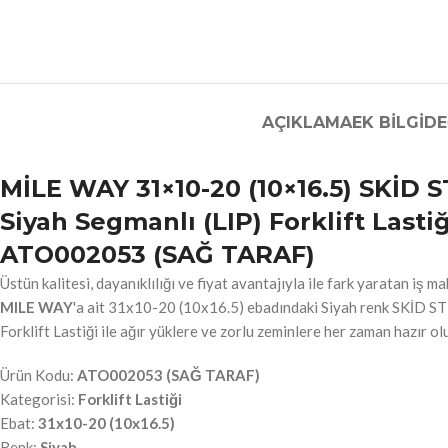
AÇIKLAMA
EK BILGI
DE
MİLE WAY 31×10-20 (10×16.5) SKİD
Siyah Segmanlı (LIP) Forklift Lastiğ
ATO002053 (SAĞ TARAF)
Üstün kalitesi, dayanıklılığı ve fiyat avantajıyla ile fark yaratan iş ma
MILE WAY
'a ait 31x10-20 (10x16.5) ebadındaki Siyah renk SKİD 
Forklift Lastiği ile ağır yüklere ve zorlu zeminlere her zaman hazır ol
Ürün Kodu:
ATO002053 (SAĞ TARAF)
Kategorisi:
Forklift Lastiği
Ebat:
31x10-20 (10x16.5)
Renk:
Siyah