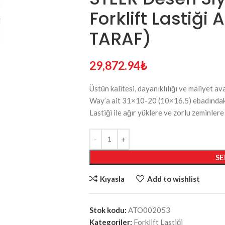
Forklift Lastiğ
TARAF)
29,872.94
₺
Üstün kalitesi, dayanıklılığı ve maliyet av
Way’a ait 31×10-20 (10×16.5) ebadındak
Lastiği ile ağır yüklere ve zorlu zeminler
ÜRÜN KATEGORILERI
Forklift Lastiği
Havalı Set Forklift Lastiği
SE
YENI
Liman Lastiği
Kıyasla
Add to wishlist
Loader Lastiği
Ekskavatör & Greyder Lastiği
Stok kodu:
ATO002053
Bobcat & Mini Loader Lastiği
Kategoriler:
Forklift Lastiği