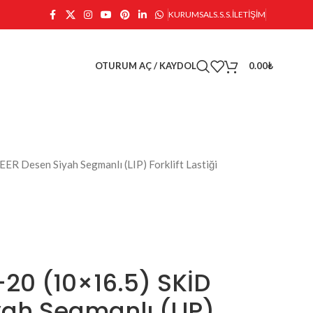
KURUMSAL
S.S.S.
İLETIŞIM
OTURUM AÇ / KAYDOL
0.00
₺
 Desen Siyah Segmanlı (LIP) Forklift Lastiği
20 (10×16.5) SKİD
yah Segmanlı (LIP)