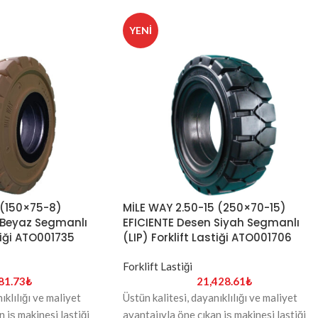
YENI
MİLE WAY 2.50-15 (250×70-15)
 (150×75-8)
EFICIENTE Desen Siyah Segmanlı
Beyaz Segmanlı
(LIP) Forklift Lastiği ATO001706
stiği ATO001735
Forklift Lastiği
21,428.61
₺
81.73
₺
Üstün kalitesi, dayanıklılığı ve maliyet
ıklılığı ve maliyet
avantajıyla öne çıkan iş makinesi lastiği
 iş makinesi lastiği