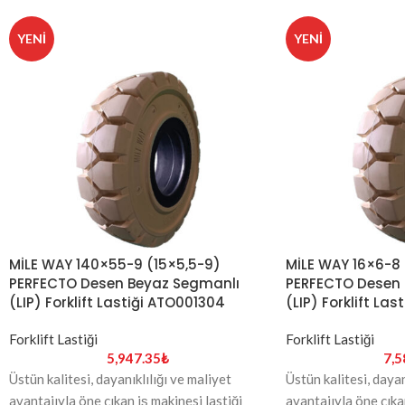
YENI
YENI
MİLE WAY 140×55-9 (15×5,5-9)
MİLE WAY 16×6-8
PERFECTO Desen Beyaz Segmanlı
PERFECTO Desen 
(LIP) Forklift Lastiği ATO001304
(LIP) Forklift La
Forklift Lastiği
Forklift Lastiği
5,947.35
₺
7,5
Üstün kalitesi, dayanıklılığı ve maliyet
Üstün kalitesi, dayan
avantajıyla öne çıkan iş makinesi lastiği
avantajıyla öne çıkan