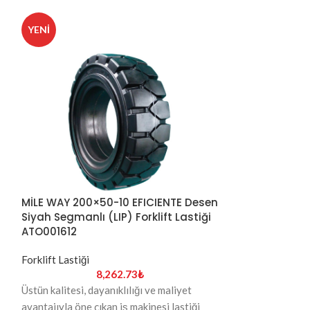
YENI
YENI
MİLE WAY 200×50-10 EFICIENTE Desen
MİLE WAY 21×8
Siyah Segmanlı (LIP) Forklift Lastiği
EFICIENTE Des
ATO001612
(LIP) Forklift 
Forklift Lastiği
Forklift Lastiği
8,262.73
₺
1
Üstün kalitesi, dayanıklılığı ve maliyet
Üstün kalitesi, da
avantajıyla öne çıkan iş makinesi lastiği
avantajıyla öne ç