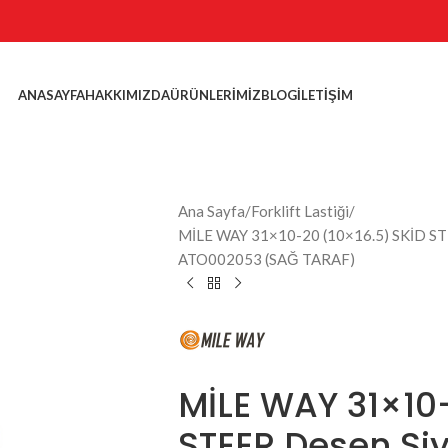
ANASAYFA
HAKKIMIZDA
ÜRÜNLERIMIZ
BLOG
İLETIŞIM
Ana Sayfa
Forklift Lastiği
MİLE WAY 31×10-20 (10×16.5) SKİD STEER
ATO002053 (SAĞ TARAF)
MİLE WAY 31×10-
STEER Desen Si