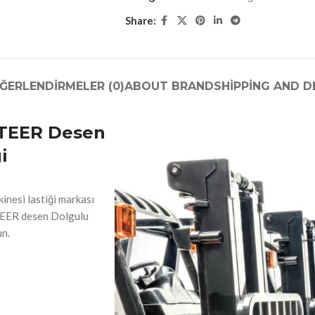
Backhoe Loader & Kepçe Lastiği
Share:
Compactor & Silindir & Römork Lastiği
ĞERLENDIRMELER (0)
ABOUT BRAND
SHIPPING AND D
 STEER Desen
i
kinesi lastiği markası
STEER desen Dolgulu
un.