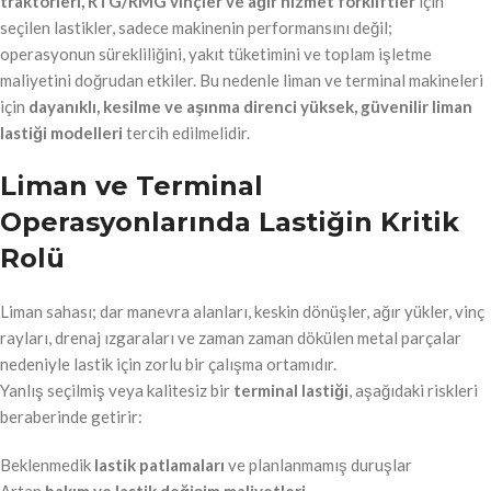
traktörleri, RTG/RMG vinçler ve ağır hizmet forkliftler
için
seçilen lastikler, sadece makinenin performansını değil;
operasyonun sürekliliğini, yakıt tüketimini ve toplam işletme
maliyetini doğrudan etkiler. Bu nedenle liman ve terminal makineleri
için
dayanıklı, kesilme ve aşınma direnci yüksek, güvenilir liman
lastiği modelleri
tercih edilmelidir.
Liman ve Terminal
Operasyonlarında Lastiğin Kritik
Rolü
Liman sahası; dar manevra alanları, keskin dönüşler, ağır yükler, vinç
rayları, drenaj ızgaraları ve zaman zaman dökülen metal parçalar
nedeniyle lastik için zorlu bir çalışma ortamıdır.
Yanlış seçilmiş veya kalitesiz bir
terminal lastiği
, aşağıdaki riskleri
beraberinde getirir:
Beklenmedik
lastik patlamaları
ve planlanmamış duruşlar