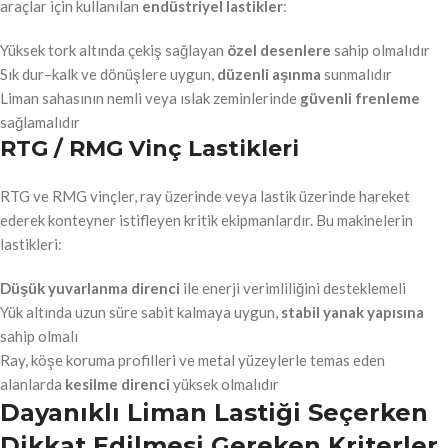
araçlar için kullanılan
endüstriyel lastikler
:
Yüksek tork altında çekiş sağlayan
özel desenlere
sahip olmalıdır
Sık dur–kalk ve dönüşlere uygun,
düzenli aşınma
sunmalıdır
Liman sahasının nemli veya ıslak zeminlerinde
güvenli frenleme
sağlamalıdır
RTG / RMG Vinç Lastikleri
RTG ve RMG vinçler, ray üzerinde veya lastik üzerinde hareket
ederek konteyner istifleyen kritik ekipmanlardır. Bu makinelerin
lastikleri:
Düşük yuvarlanma direnci
ile enerji verimliliğini desteklemeli
Yük altında uzun süre sabit kalmaya uygun,
stabil yanak yapısına
sahip olmalı
Ray, köşe koruma profilleri ve metal yüzeylerle temas eden
alanlarda
kesilme direnci
yüksek olmalıdır
Dayanıklı Liman Lastiği Seçerken
Dikkat Edilmesi Gereken Kriterler