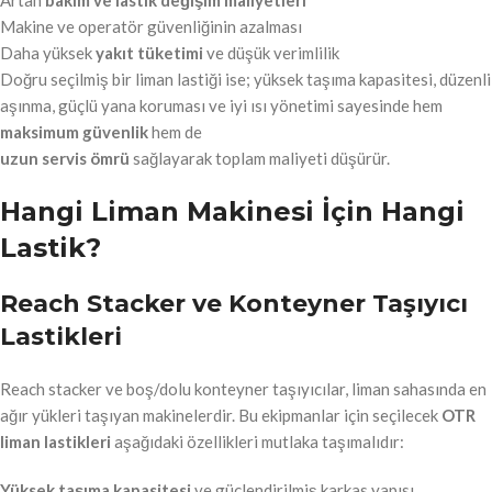
Artan
bakım ve lastik değişim maliyetleri
Makine ve operatör güvenliğinin azalması
Daha yüksek
yakıt tüketimi
ve düşük verimlilik
Doğru seçilmiş bir liman lastiği ise; yüksek taşıma kapasitesi, düzenli
aşınma, güçlü yana koruması ve iyi ısı yönetimi sayesinde hem
maksimum güvenlik
hem de
uzun servis ömrü
sağlayarak toplam maliyeti düşürür.
Hangi Liman Makinesi İçin Hangi
Lastik?
Reach Stacker ve Konteyner Taşıyıcı
Lastikleri
Reach stacker ve boş/dolu konteyner taşıyıcılar, liman sahasında en
ağır yükleri taşıyan makinelerdir. Bu ekipmanlar için seçilecek
OTR
liman lastikleri
aşağıdaki özellikleri mutlaka taşımalıdır:
Yüksek taşıma kapasitesi
ve güçlendirilmiş karkas yapısı