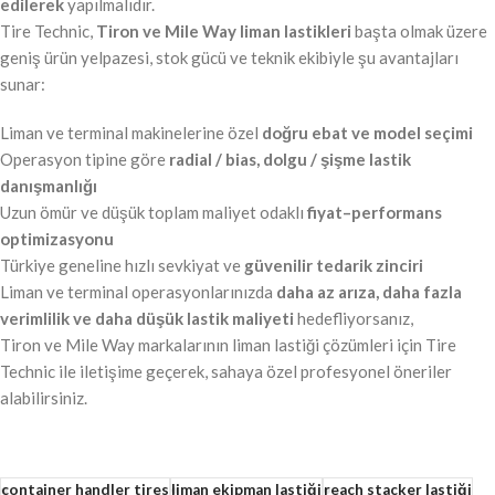
edilerek
yapılmalıdır.
Tire Technic,
Tiron ve Mile Way liman lastikleri
başta olmak üzere
geniş ürün yelpazesi, stok gücü ve teknik ekibiyle şu avantajları
sunar:
Liman ve terminal makinelerine özel
doğru ebat ve model seçimi
Operasyon tipine göre
radial / bias, dolgu / şişme lastik
danışmanlığı
Uzun ömür ve düşük toplam maliyet odaklı
fiyat–performans
optimizasyonu
Türkiye geneline hızlı sevkiyat ve
güvenilir tedarik zinciri
Liman ve terminal operasyonlarınızda
daha az arıza, daha fazla
verimlilik ve daha düşük lastik maliyeti
hedefliyorsanız,
Tiron ve Mile Way markalarının liman lastiği çözümleri için Tire
Technic ile iletişime geçerek, sahaya özel profesyonel öneriler
alabilirsiniz.
container handler tires
liman ekipman lastiği
reach stacker lastiği