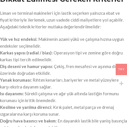
Liman ve terminal makineleri için lastik seçerken yalnızca ebat ve
fiyat kriteriyle ilerlemek, uzun vadede ciddi maliyetlere yol açabilir.
Aşağıdaki teknik kriterler mutlaka değerlendirilmelidir:
Yük ve hız endeksi:
Makinenin azami yükü ve çalışma hızına uygun
endeksler seçilmelidir.
Karkas yapısı (radial / bias):
Operasyon tipi ve zemine göre doğru
karkas tipi tercih edilmelidir.
Diş deseni ve hamur yapısı:
Çekiş, fren mesafesi ve aşınma direnci
TRY
üzerinde doğrudan etkilidir.
Yanak koruması:
Rıhtım kenarları, bariyerler ve metal yüzeylere
karşı ekstra dayanım sağlar.
Isı dayanımı:
Sürekli çalışma ve ağır yük altında lastiğin formunu
koruması için kritik önemdedir.
Kesilme ve yarılma direnci:
Kırık palet, metal parça ve drenaj
ızgaralarına karşı koruma sunar.
Doğru hava basıncı ve bakım:
En dayanıklı lastik bile yanlış basınçla