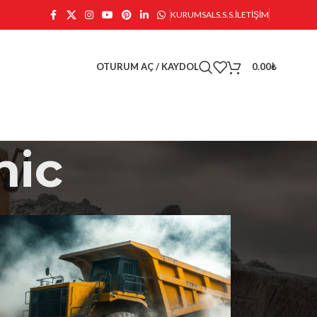
KURUMSAL
S.S.S.
İLETIŞIM
OTURUM AÇ / KAYDOL
0.00
₺
nic