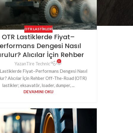
OTR LASTIKLERI
OTR Lastiklerde Fiyat–
erformans Dengesi Nasıl
rulur? Alıcılar İçin Rehber
0
Yazan
Tire Technic
Lastiklerde Fiyat–Performans Dengesi Nasıl
ur? Alıcılar İçin Rehber Off-The-Road (OTR)
lastikler; eksavatör, loader, dumper, ...
DEVAMINI OKU