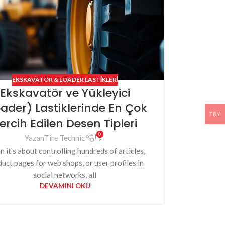
Tiron, Mi
Endüstiyel 
Dünya Mar
EKSKAVATÖR & LOADER LASTIKLERI
Distribü
Ekskavatör ve Yükleyici
ader) Lastiklerinde En Çok
Tüm Ür
TRY
ercih Edilen Desen Tipleri
0
Yazan
Tire Technic
 it's about controlling hundreds of articles,
uct pages for web shops, or user profiles in
social networks, all
DEVAMINI OKU