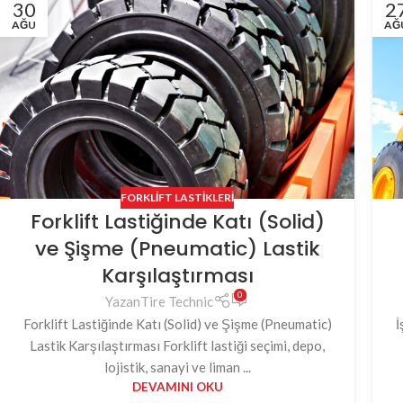
30
2
AĞU
AĞ
FORKLIFT LASTIKLERI
Forklift Lastiğinde Katı (Solid)
ve Şişme (Pneumatic) Lastik
Karşılaştırması
0
Yazan
Tire Technic
Forklift Lastiğinde Katı (Solid) ve Şişme (Pneumatic)
İ
Lastik Karşılaştırması Forklift lastiği seçimi, depo,
lojistik, sanayi ve liman ...
DEVAMINI OKU