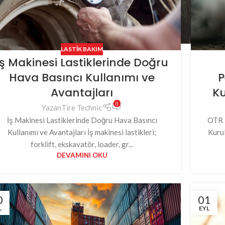
LASTIK BAKIM
İş Makinesi Lastiklerinde Doğru
Hava Basıncı Kullanımı ve
P
Avantajları
Ku
0
Yazan
Tire Technic
ÜRÜN KATEGORILERI
İş Makinesi Lastiklerinde Doğru Hava Basıncı
OTR 
Kullanımı ve Avantajları İş makinesi lastikleri;
Kurul
Forklift Lastiği
forklift, ekskavatör, loader, gr...
Havalı Set Forklift Lastiği
DEVAMINI OKU
YENI
Liman Lastiği
Loader Lastiği
0
01
Ekskavatör & Greyder Lastiği
L
EYL
Bobcat & Mini Loader Lastiği