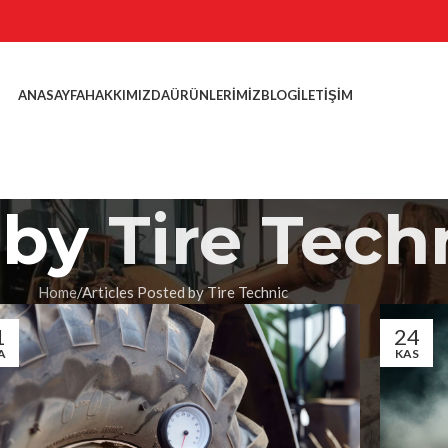
ANASAYFA
HAKKIMIZDA
ÜRÜNLERIMIZ
BLOG
İLETIŞIM
 by
Tire Tech
Home
Articles Posted by Tire Technic
1
24
A
KAS