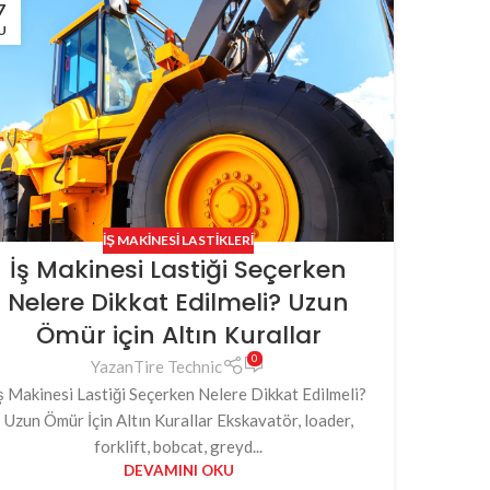
7
U
İŞ MAKINESI LASTIKLERI
İş Makinesi Lastiği Seçerken
Nelere Dikkat Edilmeli? Uzun
Ömür için Altın Kurallar
0
Yazan
Tire Technic
ş Makinesi Lastiği Seçerken Nelere Dikkat Edilmeli?
Uzun Ömür İçin Altın Kurallar Ekskavatör, loader,
forklift, bobcat, greyd...
DEVAMINI OKU