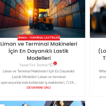
Backhoe Loader & Kepçe Lastiği
Compactor & Silindir & Römork Lastiği
LIMAN – TERMINAL LASTIKLERI
Liman ve Terminal Makineleri
İçin En Dayanıklı Lastik
(Lo
Modelleri
T
0
Yazan
Tire Technic
Liman ve Terminal Makineleri İçin En Dayanıklı
When
Lastik Modelleri Liman ve terminal
prod
operasyonlarında kullanılan iş makineleri, 7/24 ...
DEVAMINI OKU