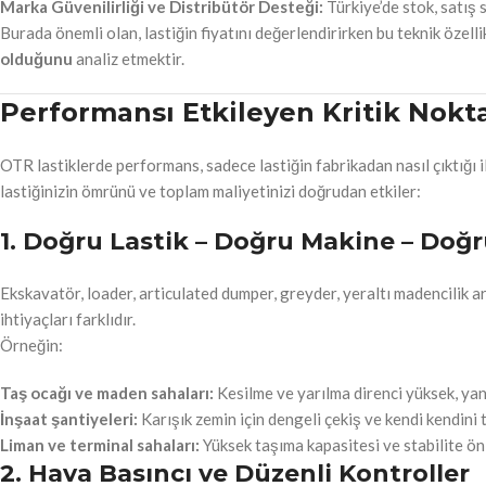
Marka Güvenilirliği ve Distribütör Desteği:
Türkiye’de stok, satış 
Burada önemli olan, lastiğin fiyatını değerlendirirken bu teknik özellik
olduğunu
analiz etmektir.
Performansı Etkileyen Kritik Nokt
OTR lastiklerde performans, sadece lastiğin fabrikadan nasıl çıktığı ile 
lastiğinizin ömrünü ve toplam maliyetinizi doğrudan etkiler:
1. Doğru Lastik – Doğru Makine – Doğ
Ekskavatör, loader, articulated dumper, greyder, yeraltı madencilik 
ihtiyaçları farklıdır.
Örneğin:
Taş ocağı ve maden sahaları:
Kesilme ve yarılma direnci yüksek, yan
İnşaat şantiyeleri:
Karışık zemin için dengeli çekiş ve kendi kendini 
Liman ve terminal sahaları:
Yüksek taşıma kapasitesi ve stabilite ön
2. Hava Basıncı ve Düzenli Kontroller