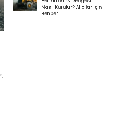
Performans Dengesi
Nasıl Kurulur? Alıcılar İçin
Rehber
Tiron, Mi
Endüstiyel 
Dünya Mar
Distribü
Tüm Ür
iş