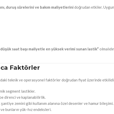
nı, duruş sürelerini ve bakım maliyetlerini
doğrudan etkiler. Uygu
 düşük saat başı maliyetle en yüksek verimi sunan lastik”
olmalıdır
ıca Faktörler
ıdaki teknik ve operasyonel faktörler doğrudan fiyat üzerinde etkilidi
ik segment lastikler.
e direnci ve kaplanabilirlik.
şantiye zemini gibi kullanım alanına özel desenler ve hamur bileşimi.
e bunların yük–hız endeksleri.