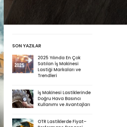
Lastik Bakım
Liman – Terminal Lastikleri
OTR Lastikleri
Sektörel Analiz
SON YAZILAR
2025 Yılında En Çok
Satılan İş Makinesi
Lastiği Markaları ve
Trendleri
İş Makinesi Lastiklerinde
Doğru Hava Basıncı
Kullanımı ve Avantajları
OTR Lastiklerde Fiyat–