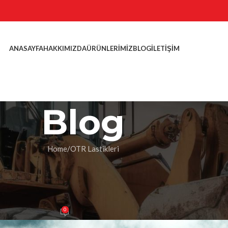
ANASAYFA
HAKKIMIZDA
ÜRÜNLERIMIZ
BLOG
İLETIŞIM
Blog
Home
OTR Lastikleri
STIKLERI
s Dengesi Nasıl Kurulur? Alıcıla
Rehber
0
On 24 Kasım 2025