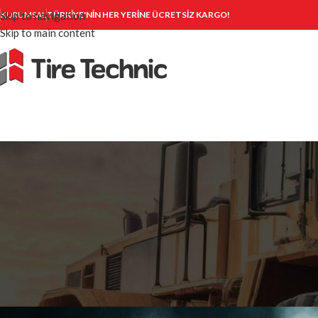
Skip to navigation
KURUMSAL
TÜRKİYE'NİN HER YERİNE ÜCRETSİZ KARGO!
Skip to main content
OTR LA
OTR Lastiklerde Fiyat–Performan
İçin 
Yazan
Tire Technic