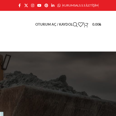
KURUMSAL
S.S.S.
İLETIŞIM
OTURUM AÇ / KAYDOL
0.00
₺
KATEGORILER
r
Bobcat Lastikleri
Ekskavatör & Loader Lastikleri
Forklift Lastikleri
İş Makinesi Lastikleri