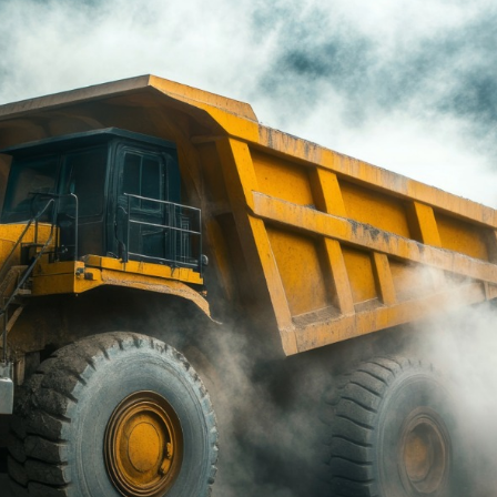
ÜRÜN KATEGORILERI
Forklift Lastiği
Havalı Set Forklift Lastiği
YENI
Liman Lastiği
Loader Lastiği
Ekskavatör & Greyder Lastiği
Bobcat & Mini Loader Lastiği