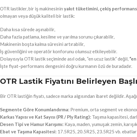
OTR lastikler, bir iş makinesinin
yakıt tüketimini, çekiş performansı
olmayan veya düşük kaliteli bir lastik:
Daha kısa sürede aşınabilir,
Daha fazla patlama, kesilme ve yarılma sorunu çıkarabilir,
Makinenin boşta kalma süresini artırabilir,
İş güvenliğini ve operatör konforunu olumsuz etkileyebilir.
Dolayısıyla OTR lastik seçiminde asıl odak, “en ucuz lastik” değil,
“en
İşte fiyat–performans dengesini doğru kurmanın özü de buradadır.
OTR Lastik Fiyatını Belirleyen Başl
Bir OTR lastiğin fiyatı, sadece marka algısından ibaret değildir. Aşağ
Segmente Göre Konumlandırma:
Premium, orta segment ve ekonom
Karkas Yapısı ve Kat Sayısı (PR / Ply Rating):
Taşıma kapasitesi, darb
Desen Tipi ve Hamur Karışımı:
Kaya, maden, yumuşak zemin, karışık 
Ebat ve Taşıma Kapasitesi:
17.5R25, 20.5R25, 23.5R25 vb. ebatlar v