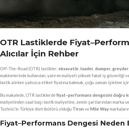
OTR Lastiklerde Fiyat–Perform
Alıcılar İçin Rehber
Off-The-Road (OTR) lastikler;
eksavatör
,
loader
,
dumper
,
greyder
makinelerinde kullanılan, yatırım maliyeti yüksek fakat iş güvenliği v
lastik alırken yalnızca etiket fiyatına bakmak, çoğu zaman işletme iç
Bu makalede, OTR lastiklerde
fiyat–performans dengesini doğru ku
maliyetinden saat başı lastik maliyetine, zemin şartlarından marka se
Technic’in Türkiye distribütörü olduğu
Tiron
ve
Mile Way
markalarını
Fiyat–Performans Dengesi Neden 