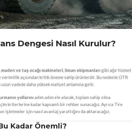
Backhoe Loader & Kepçe Lastiği
Compactor & Silindir & Römork Lastiği
ans Dengesi Nasıl Kurulur?
,
maden ve taş ocağı makineleri
,
liman ekipmanları
gibi ağır hizmet 
e verimlilik açısından kritik öneme sahip ürünlerdir. Bu nedenle OTR
in uzun vadede daha yüksek maliyet anlamına gelir.
rmanın yollarını
adım adım ele alacak, toplam sahip olma
çim kriterlerine kadar kapsamlı bir rehber sunacağız. Ayrıca Tire
n işletmeler için nasıl avantaj yarattığını da aktaracağız.
Bu Kadar Önemli?