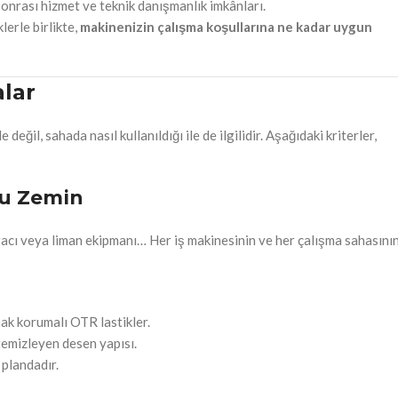
sonrası hizmet ve teknik danışmanlık imkânları.
lerle birlikte,
makinenizin çalışma koşullarına ne kadar uygun
alar
değil, sahada nasıl kullanıldığı ile de ilgilidir. Aşağıdaki kriterler,
ru Zemin
aracı veya liman ekipmanı… Her iş makinesinin ve her çalışma sahasını
ak korumalı OTR lastikler.
temizleyen desen yapısı.
 plandadır.