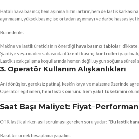
Hatalı hava basıncı; hem aşınma hızını artırır, hem de lastik karkası
aşınmasını, yüksek basınç ise ortadan aşınmayı ve darbe hassasiyetini
Bu nedenle:
Makine ve lastik üreticisinin önerdiği
hava basıncı tabloları
dikkate 
Şantiye veya maden sahasında
düzenli basınç kontrolleri
yapılmalı,
Lastik sıcak çalışma koşullarında hemen değil, uygun soğuma süresi s
3. Operatör Kullanım Alışkanlıkları
Ani dönüşler, gereksiz patinaj, keskin kaya ve malzeme üzerinde agres
Operatör eğitimleri,
hem lastik ömrünü hem yakıt tüketimini
oluml
Saat Başı Maliyet: Fiyat–Performan
OTR lastik alırken asıl sorulması gereken soru şudur:
“Bu lastik ban
Basit bir örnek hesaplama yapalım: