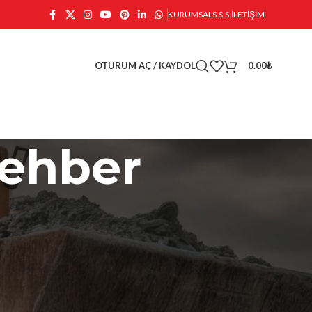
KURUMSAL
S.S.S.
İLETIŞIM
OTURUM AÇ / KAYDOL
0.00
₺
rehber