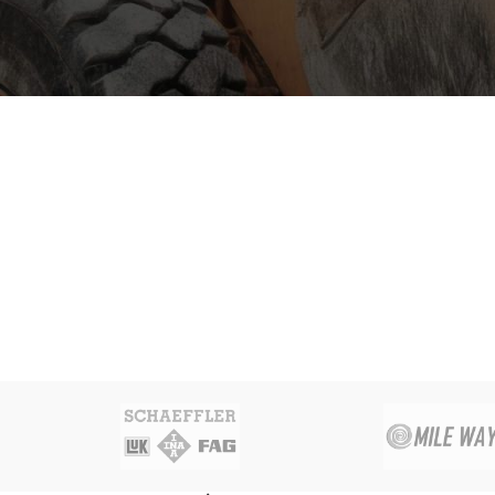
ÜRÜN KATEGORILERI
Forklift Lastiği
Havalı Set Forklift Lastiği
YENI
Liman Lastiği
Loader Lastiği
Ekskavatör & Greyder Lastiği
Bobcat & Mini Loader Lastiği