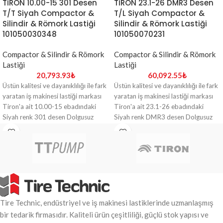
TİRON 10.00-15 301 Desen
TİRON 23.1-26 DMR3 Desen
T/T Siyah Compactor &
T/L Siyah Compactor &
Silindir & Römork Lastiği
Silindir & Römork Lastiği
101050030348
101050070231
Compactor & Silindir & Römork
Compactor & Silindir & Römork
Lastiği
Lastiği
20,793.93
₺
60,092.55
₺
Üstün kalitesi ve dayanıklılığı ile fark
Üstün kalitesi ve dayanıklılığı ile fark
yaratan iş makinesi lastiği markası
yaratan iş makinesi lastiği markası
Tiron'a ait 10.00-15 ebadındaki
Tiron'a ait 23.1-26 ebadındaki
Siyah renk 301 desen Dolgusuz
Siyah renk DMR3 desen Dolgusuz
Compactor & Silindir & Römork
Compactor & Silindir & Römork
Lastiği ile ağır yüklere ve zorlu
Lastiği ile ağır yüklere ve zorlu
zeminlere her zaman hazır olun.
zeminlere her zaman hazır olun.
Tire Technic, endüstriyel ve iş makinesi lastiklerinde uzmanlaşmış
bir tedarik firmasıdır. Kaliteli ürün çeşitliliği, güçlü stok yapısı ve