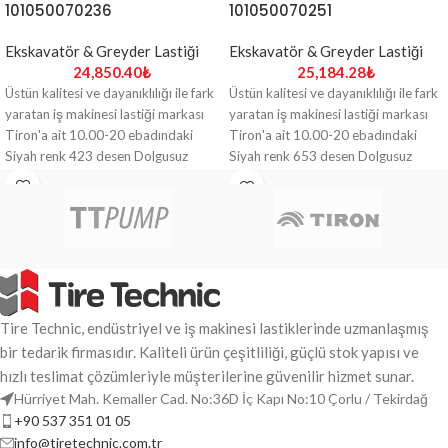
101050070236
101050070251
Ekskavatör & Greyder Lastiği
Ekskavatör & Greyder Lastiği
24,850.40
₺
25,184.28
₺
Üstün kalitesi ve dayanıklılığı ile fark
Üstün kalitesi ve dayanıklılığı ile fark
yaratan iş makinesi lastiği markası
yaratan iş makinesi lastiği markası
Tiron'a ait 10.00-20 ebadındaki
Tiron'a ait 10.00-20 ebadındaki
Siyah renk 423 desen Dolgusuz
Siyah renk 653 desen Dolgusuz
Ekskavatör & Greyder Lastiği ile ağır
Ekskavatör & Greyder Lastiği ile ağır
yüklere ve zorlu zeminlere her zaman
yüklere ve zorlu zeminlere her zaman
hazır olun.
hazır olun.
Tire Technic, endüstriyel ve iş makinesi lastiklerinde uzmanlaşmış
bir tedarik firmasıdır. Kaliteli ürün çeşitliliği, güçlü stok yapısı ve
hızlı teslimat çözümleriyle müşterilerine güvenilir hizmet sunar.
Hürriyet Mah. Kemaller Cad. No:36D İç Kapı No:10 Çorlu / Tekirdağ
+90 537 351 01 05
info@tiretechnic.com.tr